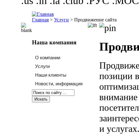
.us .in .la .club .РУС .
Главная
>
Услуги
>
Продвижение сайта
Наша компания
Продви
О компании
Продвиже
Услуги
позиции 
Наши клиенты
Новости, информация
оптимизац
внимание
посетите
заинтерес
и услугах