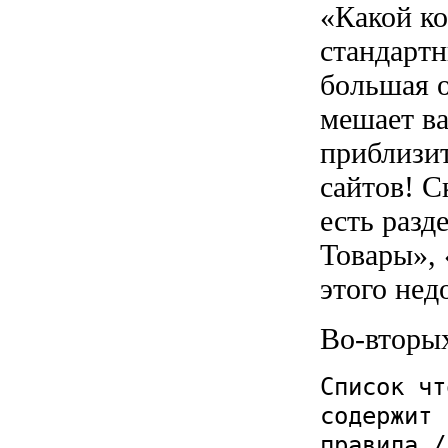
«Какой ко
стандартн
большая о
мешает в
приблизи
сайтов! С
есть разд
Товары»,
этого нед
Во-вторых,
Список чт
содержит
правила /