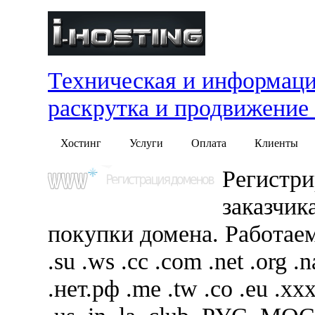
Техническая и информаци
раскрутка и продвижение
Хостинг
Услуги
Оплата
Клиенты
Регистри
заказчик
покупки домена. Работаем
.su .ws .cc .com .net .org .
.нет.рф .me .tw .co .eu .xxx 