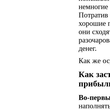
немногие 
Потратив 
хорошие п
они сходя
разочаров
денег.
Как же о
Как зас
прибыл
Во-перв
наполнять