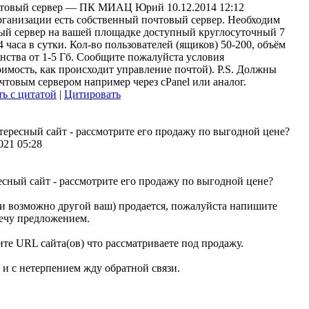
товый сервер
—
ПК МИАЦ Юрий
10.12.2014 12:12
рганизации есть собственный почтовый сервер. Необходим
ый сервер на вашей площадке доступный круглосуточный 7
4 часа в сутки. Кол-во пользователей (ящиков) 50-200, объём
нства от 1-5 Гб. Сообщите пожалуйста условия
имость, как происходит управление почтой). P.S. Должны
чтовым сервером например через cPanel или аналог.
ь с цитатой
|
Цитировать
тересный сайт - рассмотрите его продажу по выгодной цене?
021 05:28
есный сайт - рассмотрите его продажу по выгодной цене?
ли возможно другой ваш) продается, пожалуйста напишите
вечу предложением.
те URL сайта(ов) что рассматриваете под продажу.
и с нетерпением жду обратной связи.