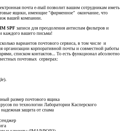
ектронная почта e-mail позволит вашим сотрудникам иметь
товые ящики, имеющие "фирменное" окончание, что
тиж вашей компании.
IM SPF
записи для преодоления антиспам фильтров и
и каждого вашего письма!
колько вариантов почтового сервиса, в том числе и
ля организации корпоративной почты и совместной работы
арями, списком контактов... То есть функционал абсолютно
звестных почтовых серверах:
le).
ный размер почтового ящика
ирусов по технологии Лаборатории Касперского
 надежная защита от спама
сенджер
ига
овые клиенты (IMAP/POP3)