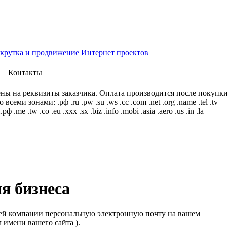
скрутка и продвижение Интернет проектов
Контакты
ны на реквизиты заказчика. Оплата производится после покупк
всеми зонами: .рф .ru .pw .su .ws .cc .com .net .org .name .tel .tv
ф .me .tw .co .eu .xxx .sx .biz .info .mobi .asia .aero .us .in .la
я бизнеса
ей компании персональную электронную почту на вашем
 имени вашего сайта ).