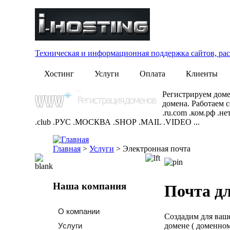
Техническая и информационная поддержка сайтов, ра
Хостинг
Услуги
Оплата
Клиенты
Регистрируем доме
домена. Работаем со 
.ru.com .ком.рф .нет.р
.club .РУС .МОСКВА .SHOP .MAIL .VIDEO ...
Главная
>
Услуги
>
Электронная почта
Наша компания
Почта дл
О компании
Создадим для ваш
домене ( доменном
Услуги