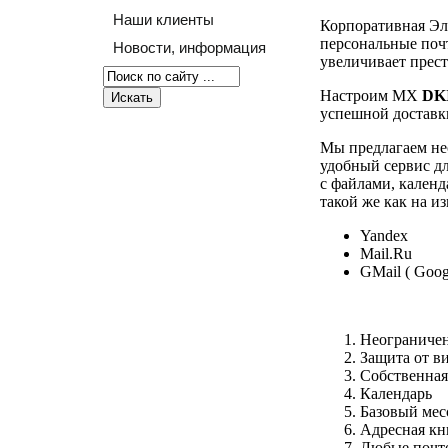
Наши клиенты
Корпоративная Эл
персональные поч
Новости, информация
увеличивает прес
Настроим MX
DK
успешной доставк
Мы предлагаем нес
удобный сервис д
с файлами, календ
такой же как на и
Yandex
Mail.Ru
GMail ( Goog
Неограничен
Защита от в
Собственная
Календарь
Базовый мес
Адресная кн
Любые почт